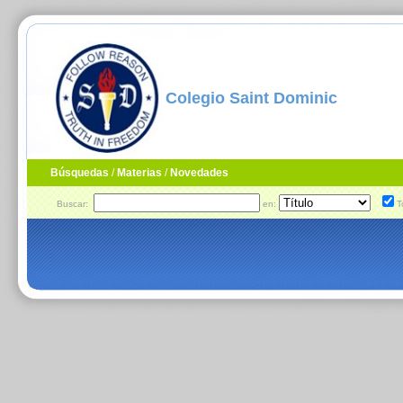
Colegio Saint Dominic
Búsquedas
/
Materias
/
Novedades
Buscar:
en:
T